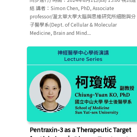
結 講者：Simon Chen, PhD, Associate
professor/渥太華大學大腦與思維研究所細胞與分
子醫學系(Dept. of Cellular & Molecular
Medicine, Brain and Mind...
Pentraxin-3 as a Therapeutic Target