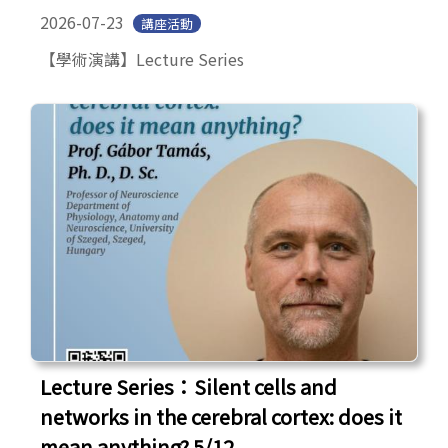
2026-07-23
講座活動
【學術演講】Lecture Series
Lecture Series：Silent cells and
networks in the cerebral cortex: does it
mean anything? 5/12