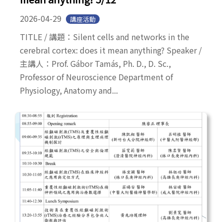
2026-04-29
講座活動
TITLE / 講題：Silent cells and networks in the
cerebral cortex: does it mean anything? Speaker /
主講人：Prof. Gábor Tamás, Ph. D., D. Sc.,
Professor of Neuroscience Department of
Physiology, Anatomy and...