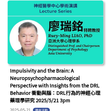
Impulsivity and the Brain: A
Neuropsychopharmacological
Perspective with Insights from the DRL
Behavior 衝動與腦：DRL行為的神經心理
藥理學研究 2025/5/21 3pm
2025-05-21
講座活動