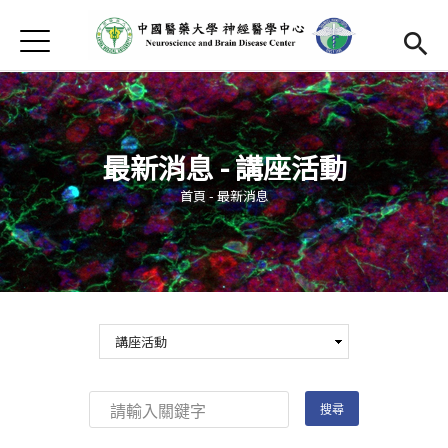
Jump to Main content
Jump to Navigation
首頁
中心介紹
Open subm
最新消息
最新消息 - 講座活動
成員介紹
Open subm
您在這裡
首頁
-
最新消息
中心研究
Open subm
發表成果
招生訊息
捐款支持
(link is external)
中心活動
Open subm