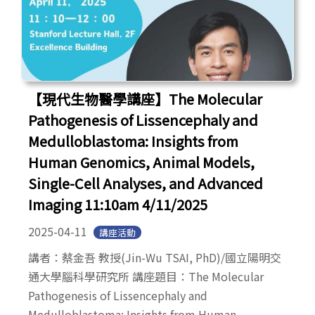
【現代生物醫學講座】The Molecular
Pathogenesis of Lissencephaly and
Medulloblastoma: Insights from
Human Genomics, Animal Models,
Single-Cell Analyses, and Advanced
Imaging 11:10am 4/11/2025
2025-04-11
講座活動
講者：蔡金吾 教授(Jin-Wu TSAI, PhD)/國立陽明交
通大學腦科學研究所 講座題目：The Molecular
Pathogenesis of Lissencephaly and
Medulloblastoma: Insights from Human