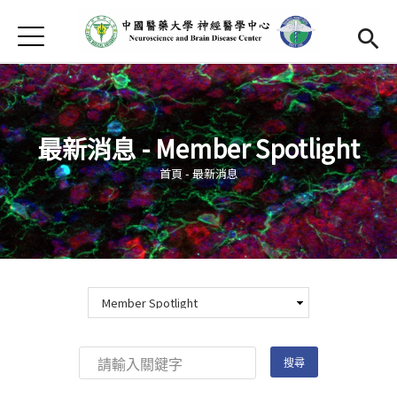
Jump to Main content
Jump to Navigation
首頁
中心介紹
Open subm
最新消息
最新消息 - Member Spotlight
成員介紹
Open subm
您在這裡
首頁
-
最新消息
中心研究
Open subm
發表成果
招生訊息
捐款支持
(link is external)
中心活動
Open subm