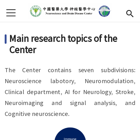
Jump to Main content
Jump to Navigation
首頁
About Us
Open subme
Main research topics of the
Faculty
Open submen
Center
Research
Open subme
Activity
The Center contains seven subdivisions:
Neuroscience labotory, Neuromodulation,
Publication
Open submen
Clinical department, AI for Neurology, Stroke,
Apply
Neuroimaging and signal analysis, and
Chinese
Open subme
Cognitive neuroscience.