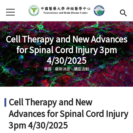
Jump to Main content
Jump to Navigation
首頁
中心介紹
Open subm
最新消息
Cell Therapy and New Advances
for Spinal Cord Injury 3pm
成員介紹
Open subm
您在這裡
4/30/2025
中心研究
Open subm
首頁
-
最新消息
-
講座活動
發表成果
招生訊息
Cell Therapy and New
捐款支持
(link is external)
Advances for Spinal Cord Injury
中心活動
Open subm
3pm 4/30/2025