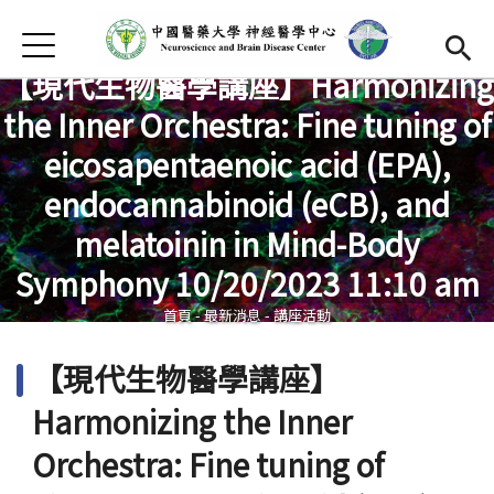
Jump to Main content
Jump to Navigation
首頁
【現代生物醫學講座】Harmonizing
中心介紹
Open subm
the Inner Orchestra: Fine tuning of
最新消息
eicosapentaenoic acid (EPA),
成員介紹
Open subm
endocannabinoid (eCB), and
您在這裡
melatoinin in Mind-Body
中心研究
Open subm
Symphony 10/20/2023 11:10 am
發表成果
首頁
-
最新消息
-
講座活動
招生訊息
【現代生物醫學講座】
捐款支持
(link is external)
Harmonizing the Inner
中心活動
Open subm
Orchestra: Fine tuning of