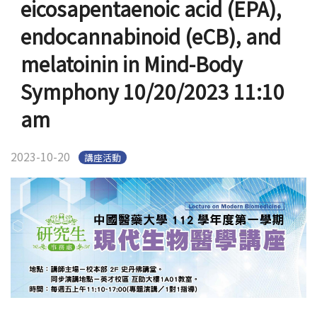
eicosapentaenoic acid (EPA),
English
Open submen
endocannabinoid (eCB), and
melatoinin in Mind-Body
Symphony 10/20/2023 11:10
am
2023-10-20
講座活動